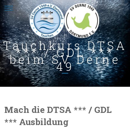
Tauchkurs DTSA
*** / GDL ***
beim SV Derne
49
Mach die DTSA *** / GDL
*** Ausbildung