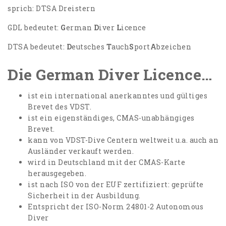
sprich: DTSA Dreistern
GDL bedeutet:
G
erman
D
iver
L
icence
DTSA bedeutet:
D
eutsches
T
auch
S
port
A
bzeichen
Die German Diver Licence…
ist ein international anerkanntes und gültiges
Brevet des VDST.
ist ein eigenständiges, CMAS-unabhängiges
Brevet.
kann von VDST-Dive Centern weltweit u.a. auch an
Ausländer verkauft werden.
wird in Deutschland mit der CMAS-Karte
herausgegeben.
ist nach ISO von der EUF zertifiziert: geprüfte
Sicherheit in der Ausbildung.
Entspricht der ISO-Norm 24801-2 Autonomous
Diver