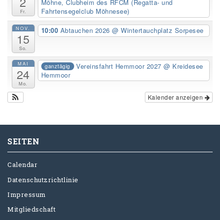
2
Möhne, Clubheim des RFCM (Regatta- und
Fahrtensegelclub Möhnesee)
Fr.
NOV.
10:00
Abtauchen 2026
@ Wintertauchplatz Sorpesee
15
So.
MAI
Vereinsfahrt Hemmoor 2027
@ Kreidesee
ganztägig
24
Hemmoor
Mo.
Kalender anzeigen
SEITEN
Calendar
Datenschutzrichtlinie
Impressum
Mitgliedschaft