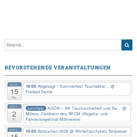
BEVORSTEHENDE VERANSTALTUNGEN
AUG.
18:00
Abgesagt ! Sommerfest Tauchabtei...
@
15
Freibad Derne
Sa.
OKT.
AGÖR – AK Tauchsicherheit und Re...
@
ganztägig
2
Möhne, Clubheim des RFCM (Regatta- und
Fahrtensegelclub Möhnesee)
Fr.
NOV.
10:00
Abtauchen 2026
@ Wintertauchplatz Sorpesee
15