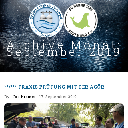
Archive Monat:
September 2019
**/*** PRAXIS PRÜFUNG MIT DER AGÖR
By :
Joe Kramer
-
17. September 2019