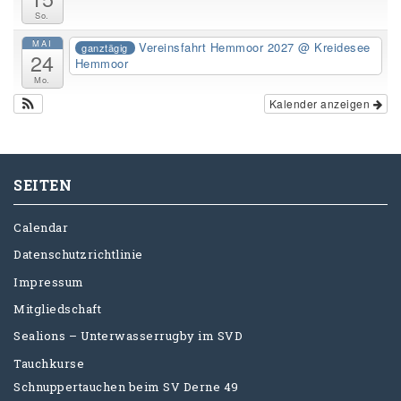
So.
MAI
Vereinsfahrt Hemmoor 2027
@ Kreidesee
ganztägig
24
Hemmoor
Mo.
Kalender anzeigen
SEITEN
Calendar
Datenschutzrichtlinie
Impressum
Mitgliedschaft
Sealions – Unterwasserrugby im SVD
Tauchkurse
Schnuppertauchen beim SV Derne 49