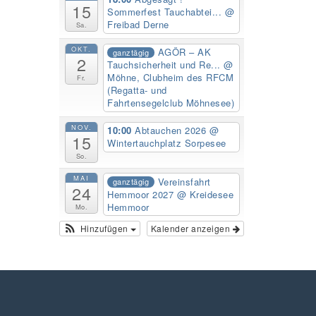
15
Sommerfest Tauchabtei...
@
Freibad Derne
Sa.
OKT.
AGÖR – AK
ganztägig
2
Tauchsicherheit und Re...
@
Möhne, Clubheim des RFCM
Fr.
(Regatta- und
Fahrtensegelclub Möhnesee)
NOV.
10:00
Abtauchen 2026
@
15
Wintertauchplatz Sorpesee
So.
MAI
Vereinsfahrt
ganztägig
24
Hemmoor 2027
@ Kreidesee
Hemmoor
Mo.
Hinzufügen
Kalender anzeigen