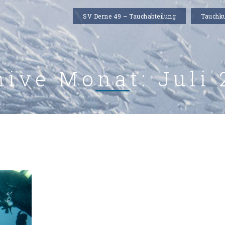
SV Derne 49 – Tauchabteilung
Tauchk
hive Monat:
Juli