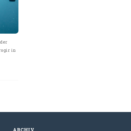
 der
rogir in
ARCHIV