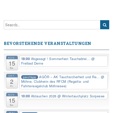
BEVORSTEHENDE VERANSTALTUNGEN
AUG.
18:00
Abgesagt ! Sommerfest Tauchabtei...
@
15
Freibad Derne
Sa.
OKT.
AGÖR – AK Tauchsicherheit und Re...
@
ganztägig
2
Möhne, Clubheim des RFCM (Regatta- und
Fahrtensegelclub Möhnesee)
Fr.
NOV.
10:00
Abtauchen 2026
@ Wintertauchplatz Sorpesee
15
So.
MAI