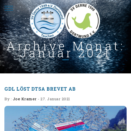
Archive Monat:
Januar 2021
GDL LÖST DTSA BREVET AB
By :
Joe Kramer
-
27. Januar 2021