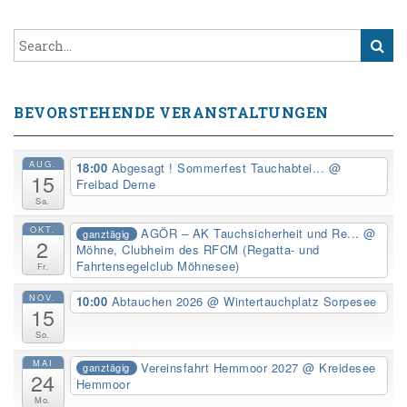
BEVORSTEHENDE VERANSTALTUNGEN
AUG.
18:00
Abgesagt ! Sommerfest Tauchabtei...
@
15
Freibad Derne
Sa.
OKT.
AGÖR – AK Tauchsicherheit und Re...
@
ganztägig
2
Möhne, Clubheim des RFCM (Regatta- und
Fahrtensegelclub Möhnesee)
Fr.
NOV.
10:00
Abtauchen 2026
@ Wintertauchplatz Sorpesee
15
So.
MAI
Vereinsfahrt Hemmoor 2027
@ Kreidesee
ganztägig
24
Hemmoor
Mo.