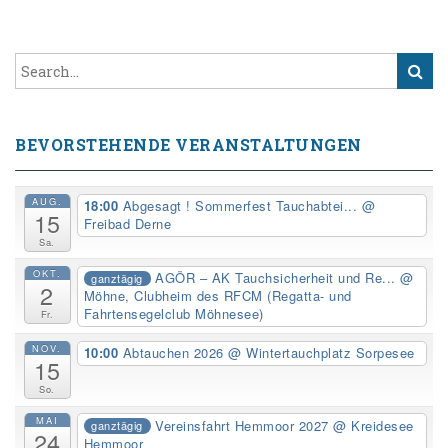
BEVORSTEHENDE VERANSTALTUNGEN
AUG.
18:00
Abgesagt ! Sommerfest Tauchabtei...
@
15
Freibad Derne
Sa.
OKT.
AGÖR – AK Tauchsicherheit und Re...
@
ganztägig
2
Möhne, Clubheim des RFCM (Regatta- und
Fahrtensegelclub Möhnesee)
Fr.
NOV.
10:00
Abtauchen 2026
@ Wintertauchplatz Sorpesee
15
So.
MAI
Vereinsfahrt Hemmoor 2027
@ Kreidesee
ganztägig
24
Hemmoor