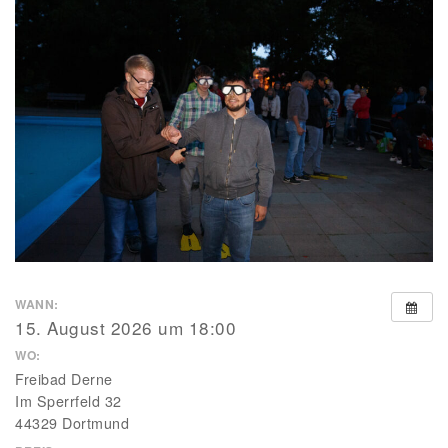
WANN:
15. August 2026 um 18:00
WO:
Freibad Derne
Im Sperrfeld 32
44329 Dortmund