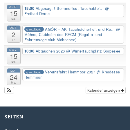
AUG.
18:00
Abgesagt ! Sommerfest Tauchabtei...
@
15
Freibad Derne
Sa.
OKT.
AGÖR – AK Tauchsicherheit und Re...
@
ganztägig
2
Möhne, Clubheim des RFCM (Regatta- und
Fahrtensegelclub Möhnesee)
Fr.
NOV.
10:00
Abtauchen 2026
@ Wintertauchplatz Sorpesee
15
So.
MAI
Vereinsfahrt Hemmoor 2027
@ Kreidesee
ganztägig
24
Hemmoor
Mo.
Kalender anzeigen
SEITEN