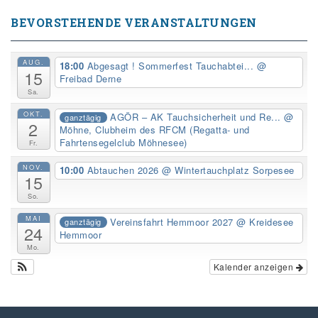
BEVORSTEHENDE VERANSTALTUNGEN
AUG.
18:00
Abgesagt ! Sommerfest Tauchabtei...
@
15
Freibad Derne
Sa.
OKT.
AGÖR – AK Tauchsicherheit und Re...
@
ganztägig
2
Möhne, Clubheim des RFCM (Regatta- und
Fahrtensegelclub Möhnesee)
Fr.
NOV.
10:00
Abtauchen 2026
@ Wintertauchplatz Sorpesee
15
So.
MAI
Vereinsfahrt Hemmoor 2027
@ Kreidesee
ganztägig
24
Hemmoor
Mo.
Kalender anzeigen