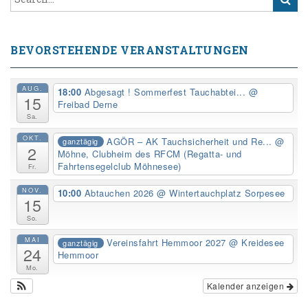
BEVORSTEHENDE VERANSTALTUNGEN
AUG.
18:00
Abgesagt ! Sommerfest Tauchabtei...
@
15
Freibad Derne
Sa.
OKT.
AGÖR – AK Tauchsicherheit und Re...
@
ganztägig
2
Möhne, Clubheim des RFCM (Regatta- und
Fahrtensegelclub Möhnesee)
Fr.
NOV.
10:00
Abtauchen 2026
@ Wintertauchplatz Sorpesee
15
So.
MAI
Vereinsfahrt Hemmoor 2027
@ Kreidesee
ganztägig
24
Hemmoor
Mo.
Kalender anzeigen