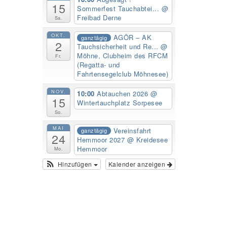
15
Sommerfest Tauchabtei...
@
Freibad Derne
Sa.
OKT.
AGÖR – AK
ganztägig
2
Tauchsicherheit und Re...
@
Möhne, Clubheim des RFCM
Fr.
(Regatta- und
Fahrtensegelclub Möhnesee)
NOV.
10:00
Abtauchen 2026
@
15
Wintertauchplatz Sorpesee
So.
MAI
Vereinsfahrt
ganztägig
24
Hemmoor 2027
@ Kreidesee
Hemmoor
Mo.
Hinzufügen
Kalender anzeigen