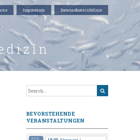
urse
Impressum
Datenschutzrichtlinie
edizin
BEVORSTEHENDE
VERANSTALTUNGEN
AUG.
18:00
Abgesagt !