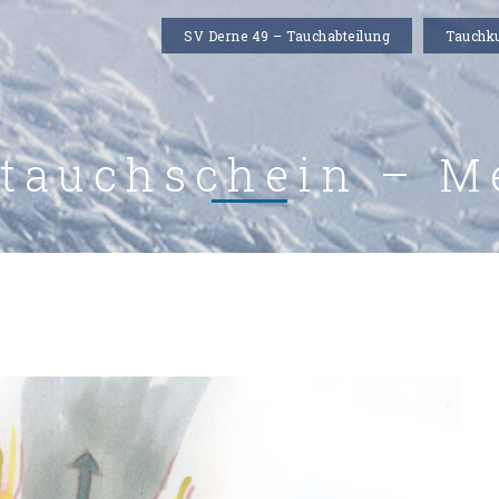
SV Derne 49 – Tauchabteilung
Tauchk
tauchschein – M