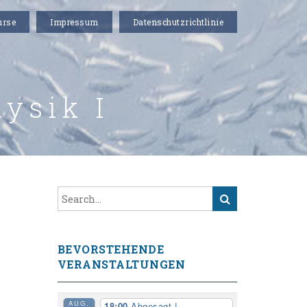
urse
Impressum
Datenschutzrichtlinie
ysik I
BEVORSTEHENDE
VERANSTALTUNGEN
AUG.
18:00
Abgesagt !