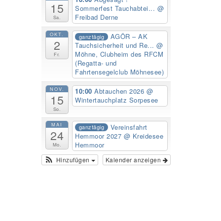
15
Sommerfest Tauchabtei...
@
Freibad Derne
Sa.
OKT.
AGÖR – AK
ganztägig
2
Tauchsicherheit und Re...
@
Möhne, Clubheim des RFCM
Fr.
(Regatta- und
Fahrtensegelclub Möhnesee)
NOV.
10:00
Abtauchen 2026
@
15
Wintertauchplatz Sorpesee
So.
MAI
Vereinsfahrt
ganztägig
24
Hemmoor 2027
@ Kreidesee
Hemmoor
Mo.
Hinzufügen
Kalender anzeigen