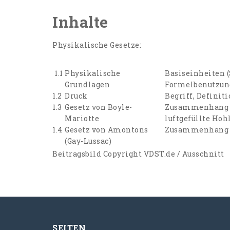
Inhalte
Physikalische Gesetze:
1.1
Physikalische
Basiseinheiten 
Grundlagen
Formelbenutzun
1.2
Druck
Begriff, Definit
1.3
Gesetz von Boyle-
Zusammenhang vo
Mariotte
luftgefüllte Ho
1.4
Gesetz von Amontons
Zusammenhang vo
(Gay-Lussac)
Beitragsbild Copyright VDST.de / Ausschnitt
SEITEN