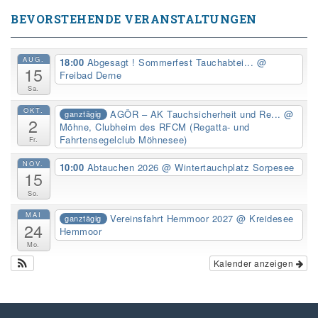
BEVORSTEHENDE VERANSTALTUNGEN
AUG.
18:00
Abgesagt ! Sommerfest Tauchabtei...
@
15
Freibad Derne
Sa.
OKT.
AGÖR – AK Tauchsicherheit und Re...
@
ganztägig
2
Möhne, Clubheim des RFCM (Regatta- und
Fahrtensegelclub Möhnesee)
Fr.
NOV.
10:00
Abtauchen 2026
@ Wintertauchplatz Sorpesee
15
So.
MAI
Vereinsfahrt Hemmoor 2027
@ Kreidesee
ganztägig
24
Hemmoor
Mo.
Kalender anzeigen