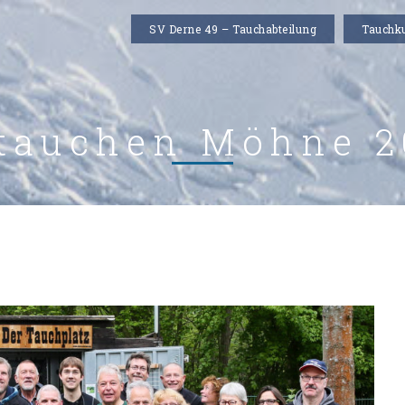
SV Derne 49 – Tauchabteilung
Tauchk
tauchen Möhne 2