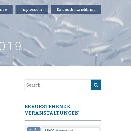
urse
Impressum
Datenschutzrichtlinie
019
BEVORSTEHENDE
VERANSTALTUNGEN
AUG.
18:00
Abgesagt !