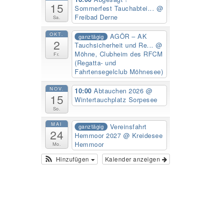
15
Sommerfest Tauchabtei...
@
Freibad Derne
Sa.
OKT.
AGÖR – AK
ganztägig
2
Tauchsicherheit und Re...
@
Möhne, Clubheim des RFCM
Fr.
(Regatta- und
Fahrtensegelclub Möhnesee)
NOV.
10:00
Abtauchen 2026
@
15
Wintertauchplatz Sorpesee
So.
MAI
Vereinsfahrt
ganztägig
24
Hemmoor 2027
@ Kreidesee
Hemmoor
Mo.
Hinzufügen
Kalender anzeigen