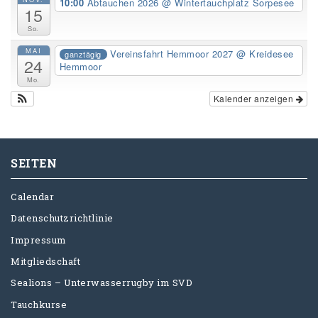
10:00
Abtauchen 2026
@ Wintertauchplatz Sorpesee
15
So.
MAI
Vereinsfahrt Hemmoor 2027
@ Kreidesee
ganztägig
24
Hemmoor
Mo.
Kalender anzeigen
SEITEN
Calendar
Datenschutzrichtlinie
Impressum
Mitgliedschaft
Sealions – Unterwasserrugby im SVD
Tauchkurse