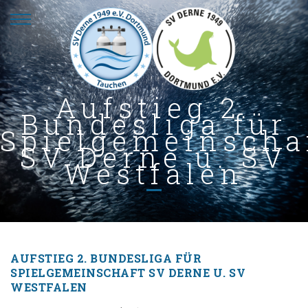
Aufstieg 2.
Bundesliga für
Spielgemeinscha
SV Derne u. SV
Westfalen
AUFSTIEG 2. BUNDESLIGA FÜR
SPIELGEMEINSCHAFT SV DERNE U. SV
WESTFALEN