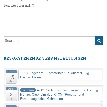
Bundesliga auf.??
BEVORSTEHENDE VERANSTALTUNGEN
AUG.
18:00
Abgesagt ! Sommerfest Tauchabtei...
@
15
Freibad Derne
Sa.
OKT.
AGÖR – AK Tauchsicherheit und Re...
@
ganztägig
2
Möhne, Clubheim des RFCM (Regatta- und
Fahrtensegelclub Möhnesee)
Fr.
NOV.