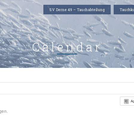
SV Derne 49 – Tauchabteilung
Tauchk
Calendar
A
gen.