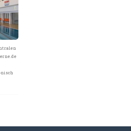
entralen
derne.de
onisch