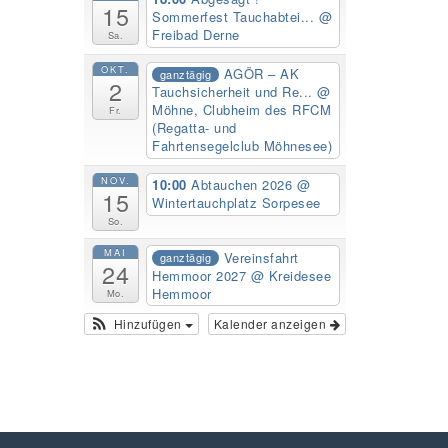
15
Sommerfest Tauchabtei...
@
Freibad Derne
Sa.
OKT.
AGÖR – AK
ganztägig
2
Tauchsicherheit und Re...
@
Möhne, Clubheim des RFCM
Fr.
(Regatta- und
Fahrtensegelclub Möhnesee)
NOV.
10:00
Abtauchen 2026
@
15
Wintertauchplatz Sorpesee
So.
MAI
Vereinsfahrt
ganztägig
24
Hemmoor 2027
@ Kreidesee
Hemmoor
Mo.
Hinzufügen
Kalender anzeigen