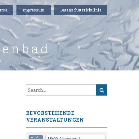
urse
Impressum
Datenschutzrichtlinie
lenbad
BEVORSTEHENDE
VERANSTALTUNGEN
AUG.
18:00
Abgesagt !