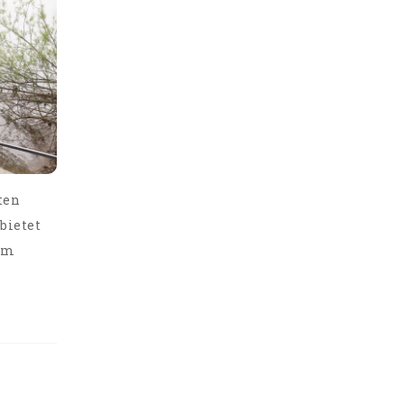
ten
bietet
 im