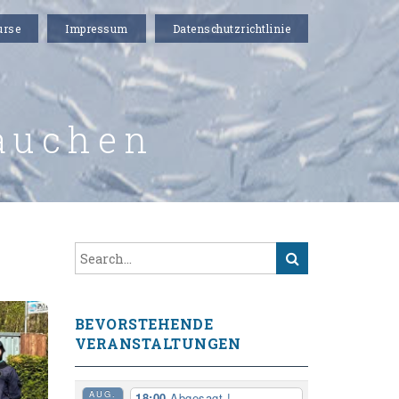
urse
Impressum
Datenschutzrichtlinie
auchen
BEVORSTEHENDE
VERANSTALTUNGEN
AUG.
18:00
Abgesagt !