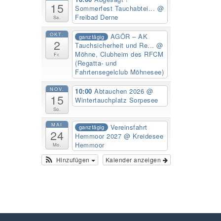
15
Sommerfest Tauchabtei...
@
Freibad Derne
Sa.
OKT.
AGÖR – AK
ganztägig
2
Tauchsicherheit und Re...
@
Möhne, Clubheim des RFCM
Fr.
(Regatta- und
Fahrtensegelclub Möhnesee)
NOV.
10:00
Abtauchen 2026
@
15
Wintertauchplatz Sorpesee
So.
MAI
Vereinsfahrt
ganztägig
24
Hemmoor 2027
@ Kreidesee
Hemmoor
Mo.
Hinzufügen
Kalender anzeigen