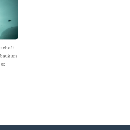
schaft
fbaukurs
ser