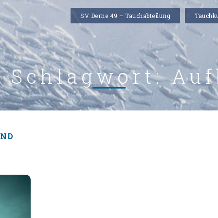
SV Derne 49 – Tauchabteilung
Tauchk
e Schlagwort:
Auf
UND