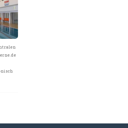
entralen
derne.de
onisch