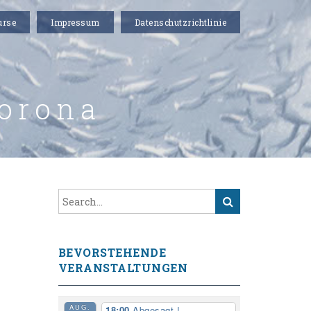
urse
Impressum
Datenschutzrichtlinie
orona
BEVORSTEHENDE
VERANSTALTUNGEN
AUG.
18:00
Abgesagt !