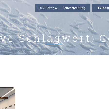
SV Derne 49 – Tauchabteilung
Tauchk
ive Schlagwort:
C