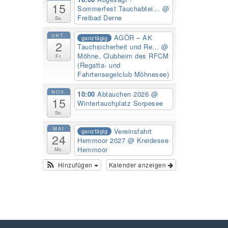
15
Sommerfest Tauchabtei...
@
Freibad Derne
Sa.
OKT.
AGÖR – AK
ganztägig
2
Tauchsicherheit und Re...
@
Möhne, Clubheim des RFCM
Fr.
(Regatta- und
Fahrtensegelclub Möhnesee)
NOV.
10:00
Abtauchen 2026
@
15
Wintertauchplatz Sorpesee
So.
MAI
Vereinsfahrt
ganztägig
24
Hemmoor 2027
@ Kreidesee
Hemmoor
Mo.
Hinzufügen
Kalender anzeigen