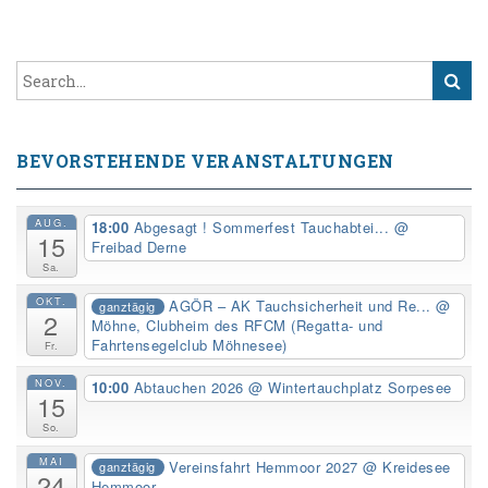
BEVORSTEHENDE VERANSTALTUNGEN
AUG.
18:00
Abgesagt ! Sommerfest Tauchabtei...
@
15
Freibad Derne
Sa.
OKT.
AGÖR – AK Tauchsicherheit und Re...
@
ganztägig
2
Möhne, Clubheim des RFCM (Regatta- und
Fahrtensegelclub Möhnesee)
Fr.
NOV.
10:00
Abtauchen 2026
@ Wintertauchplatz Sorpesee
15
So.
MAI
Vereinsfahrt Hemmoor 2027
@ Kreidesee
ganztägig
24
Hemmoor