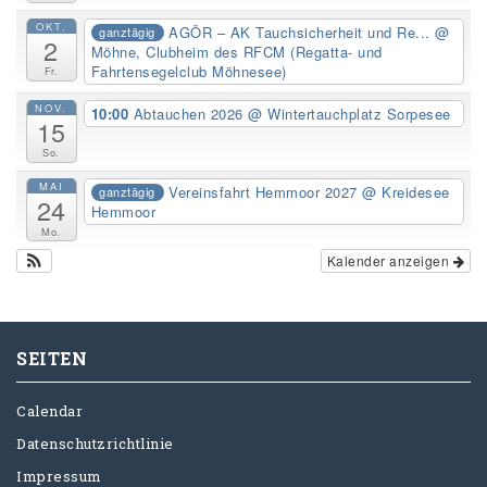
OKT.
AGÖR – AK Tauchsicherheit und Re...
@
ganztägig
2
Möhne, Clubheim des RFCM (Regatta- und
Fahrtensegelclub Möhnesee)
Fr.
NOV.
10:00
Abtauchen 2026
@ Wintertauchplatz Sorpesee
15
So.
MAI
Vereinsfahrt Hemmoor 2027
@ Kreidesee
ganztägig
24
Hemmoor
Mo.
Kalender anzeigen
SEITEN
Calendar
Datenschutzrichtlinie
Impressum