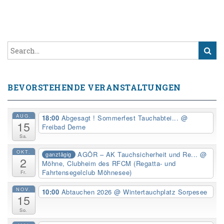
BEVORSTEHENDE VERANSTALTUNGEN
AUG.
18:00
Abgesagt ! Sommerfest Tauchabtei...
@
15
Freibad Derne
Sa.
OKT.
AGÖR – AK Tauchsicherheit und Re...
@
ganztägig
2
Möhne, Clubheim des RFCM (Regatta- und
Fahrtensegelclub Möhnesee)
Fr.
NOV.
10:00
Abtauchen 2026
@ Wintertauchplatz Sorpesee
15
So.