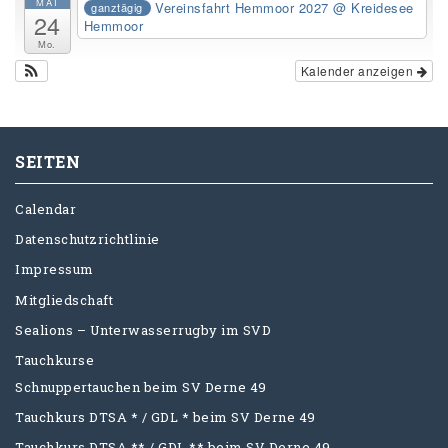
MAI
Vereinsfahrt Hemmoor 2027
@ Kreidesee
ganztägig
24
Hemmoor
Mo.
Kalender anzeigen
SEITEN
Calendar
Datenschutzrichtlinie
Impressum
Mitgliedschaft
Sealions – Unterwasserrugby im SVD
Tauchkurse
Schnuppertauchen beim SV Derne 49
Tauchkurs DTSA * / GDL * beim SV Derne 49
Tauchkurs DTSA ** / GDL ** beim SV Derne 49