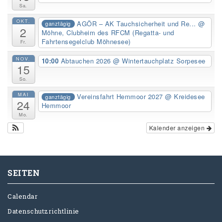
Sa.
OKT.
AGÖR – AK Tauchsicherheit und Re...
@
ganztägig
2
Möhne, Clubheim des RFCM (Regatta- und
Fahrtensegelclub Möhnesee)
Fr.
NOV.
10:00
Abtauchen 2026
@ Wintertauchplatz Sorpesee
15
So.
MAI
Vereinsfahrt Hemmoor 2027
@ Kreidesee
ganztägig
24
Hemmoor
Mo.
Kalender anzeigen
SEITEN
Calendar
Datenschutzrichtlinie