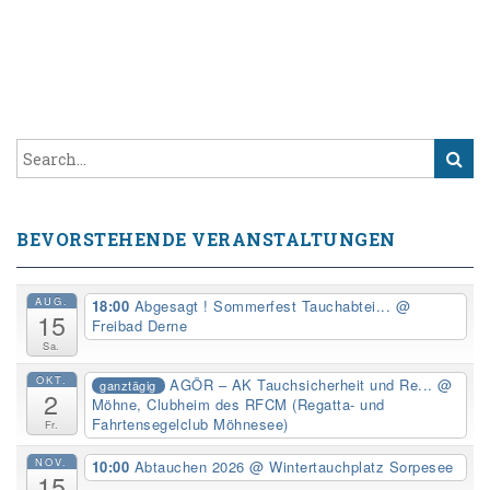
BEVORSTEHENDE VERANSTALTUNGEN
AUG.
18:00
Abgesagt ! Sommerfest Tauchabtei...
@
15
Freibad Derne
Sa.
OKT.
AGÖR – AK Tauchsicherheit und Re...
@
ganztägig
2
Möhne, Clubheim des RFCM (Regatta- und
Fahrtensegelclub Möhnesee)
Fr.
NOV.
10:00
Abtauchen 2026
@ Wintertauchplatz Sorpesee
15