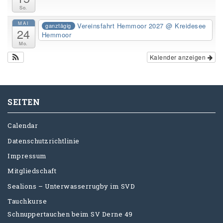
So.
MAI
Vereinsfahrt Hemmoor 2027
@ Kreidesee
ganztägig
24
Hemmoor
Mo.
Kalender anzeigen
SEITEN
Calendar
Datenschutzrichtlinie
Impressum
Mitgliedschaft
Sealions – Unterwasserrugby im SVD
Tauchkurse
Schnuppertauchen beim SV Derne 49