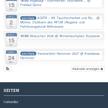
18:00
Abgesagt ! Sommerfest Tauchabtei...
@
15
Freibad Derne
Sa.
OKT.
AGÖR – AK Tauchsicherheit und Re...
@
ganztägig
2
Möhne, Clubheim des RFCM (Regatta- und
Fahrtensegelclub Möhnesee)
Fr.
NOV.
10:00
Abtauchen 2026
@ Wintertauchplatz Sorpesee
15
So.
MAI
Vereinsfahrt Hemmoor 2027
@ Kreidesee
ganztägig
24
Hemmoor
Mo.
Kalender anzeigen
SEITEN
Calendar